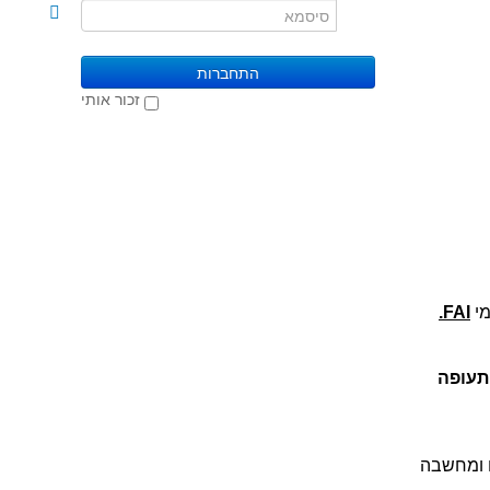
התחברות
זכור אותי
מי
FAI
.
 מינץ7) הפעילות בקלוב התעופה
ח ומחשבה