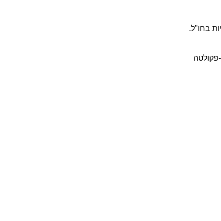
ת בחו"ל.
-פקולטה